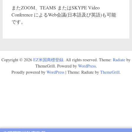
またZOOM、TEAMS またはSKYPE Video
Conference によるWeb会議(日本語及び英語)も可能
です。
Copyright © 2026
EZ米国商標登録
. All rights reserved. Theme:
Radiate
by
ThemeGrill. Powered by
WordPress
.
Proudly powered by
WordPress
|
Theme: Radiate by
ThemeGrill
.