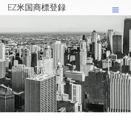
EZ米国商標登録
コ
Warning
: The magic method
ン
InvisibleReCaptcha\MchLib\Plugin\MchBasePublicPlugin::__wakeup(
テ
/home/c3688995/public_html/us-
must have public visibility in
ン
trademark.tm106.jp/wp-content/plugins/invisible-
ツ
recaptcha/includes/plugin/MchBasePublicPlugin.php
37
on line
へ
ス
キ
ッ
プ